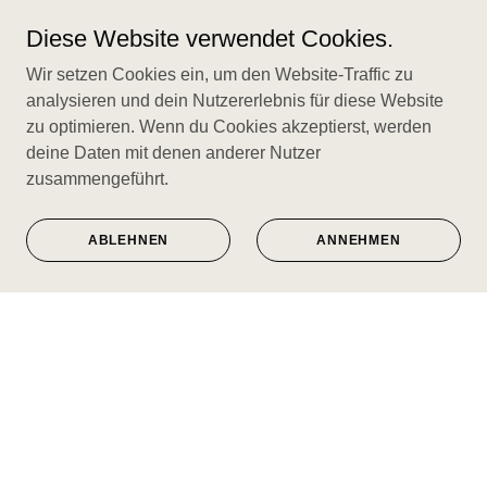
veganen und glutenfreien
Optionen.
Diese Website verwendet Cookies.
Unsere Getränkekarte umfasst
Wir setzen Cookies ein, um den Website-Traffic zu
lokale Biere, sorgfältig
analysieren und dein Nutzererlebnis für diese Website
ausgewählte Weine und
zu optimieren. Wenn du Cookies akzeptierst, werden
Champagner sowie eine
deine Daten mit denen anderer Nutzer
abwechslungsreiche Auswahl
zusammengeführt.
alkoholfreier Getränke.
ABLEHNEN
ANNEHMEN
Jetzt anfragen